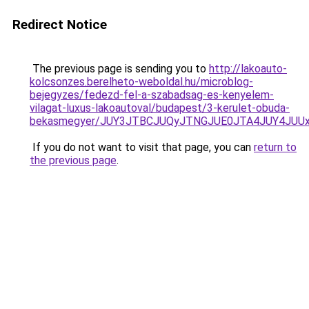
Redirect Notice
The previous page is sending you to
http://lakoauto-
kolcsonzes.berelheto-weboldal.hu/microblog-
bejegyzes/fedezd-fel-a-szabadsag-es-kenyelem-
vilagat-luxus-lakoautoval/budapest/3-kerulet-obuda-
bekasmegyer/JUY3JTBCJUQyJTNGJUE0JTA4JUY4JUU
If you do not want to visit that page, you can
return to
the previous page
.