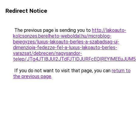
Redirect Notice
The previous page is sending you to
http://lakoauto-
kolcsonzes.berelheto-weboldal.hu/microblog-
bejegyzes/luxus-lakoauto-berles-a-szabadsag-uj-
dimenzioja-fedezze-fel-a-luxus-lakoauto-berles-
varazsat/debrecen/nagysandor-
telep/JTg4JTlBJUI2JTdFJTlDJURFcEQlREYlMEEuJU
If you do not want to visit that page, you can
return to
the previous page
.