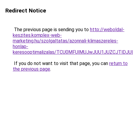
Redirect Notice
The previous page is sending you to
http://weboldal-
keszites.komplex-web-
marketing.hu/szolgaltatas/azonnali-klimaszereles-
honlap-
keresooptimalizalas/TCU0MFUlMUJwJUU1JUZCJTlDJU
If you do not want to visit that page, you can
return to
the previous page
.