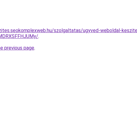
zites.seokomplexweb.hu/szolgaltatas/ugyved-weboldal-keszit
UlMDRXSFFHJUMy/
.
he previous page
.