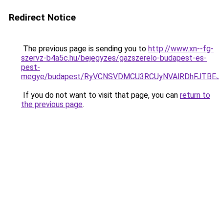
Redirect Notice
The previous page is sending you to
http://www.xn--fg-
szervz-b4a5c.hu/bejegyzes/gazszerelo-budapest-es-
pest-
megye/budapest/RyVCNSVDMCU3RCUyNVAlRDhFJTBE
If you do not want to visit that page, you can
return to
the previous page
.