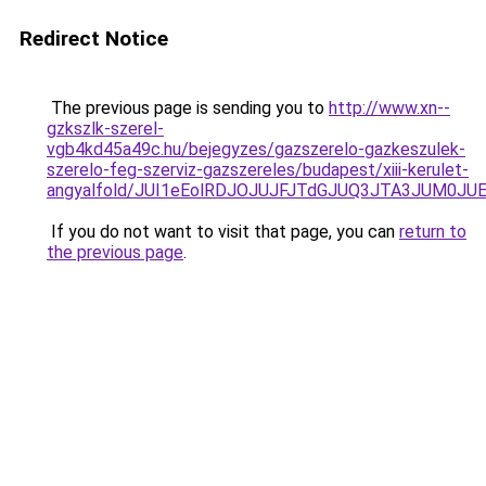
Redirect Notice
The previous page is sending you to
http://www.xn--
gzkszlk-szerel-
vgb4kd45a49c.hu/bejegyzes/gazszerelo-gazkeszulek-
szerelo-feg-szerviz-gazszereles/budapest/xiii-kerulet-
angyalfold/JUI1eEolRDJOJUJFJTdGJUQ3JTA3JUM0
If you do not want to visit that page, you can
return to
the previous page
.