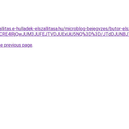
zallitas.e-hulladek-elszallitasa.hu/microblog-bejegyzes/butor
JTdCRE4lRjQwJUM3JUFEJTVDJUExUiU5NQ%3D%3D/JTdDJUN
he previous page
.