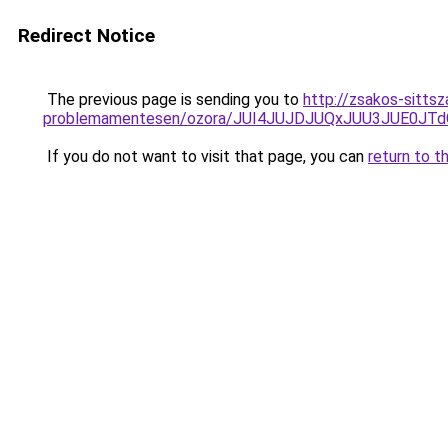
Redirect Notice
The previous page is sending you to
http://zsakos-sitts
problemamentesen/ozora/JUI4JUJDJUQxJUU3JUE0
If you do not want to visit that page, you can
return to t