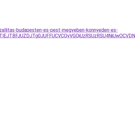
-elszallitas-budapesten-es-pest-megyeben-konnyeden-es-
BJTlEJTBFJUZDJTg0JUFFUCVCQyVGQiUzRSUzRSU4NiUwOCVD