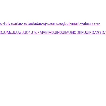
o-felvasarlas-autoeladas-uj-szemszogbol-miert-valassza-a-
TNDJUMxJUUwJUQ1JTdFMVElM0UlN0UlMUElODIlRUUlRDA%3D/