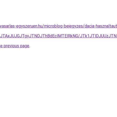
vasarlas-egyszeruen.hu/microblog-bejegyzes/dacia-hasznaltaut
JUFDJTAxJUJGJTgyJTNDJThBdEclMTElRkNG/JTk1JTlDJUUzJ
he previous page
.