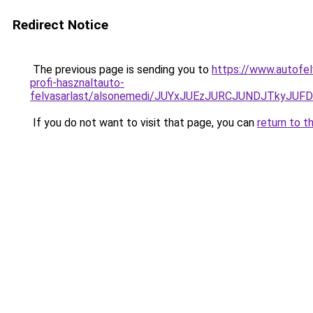
Redirect Notice
The previous page is sending you to
https://www.autofel
profi-hasznaltauto-
felvasarlast/alsonemedi/JUYxJUEzJURCJUNDJTky
If you do not want to visit that page, you can
return to t