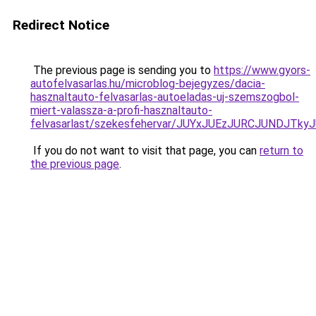
Redirect Notice
The previous page is sending you to
https://www.gyors-
autofelvasarlas.hu/microblog-bejegyzes/dacia-
hasznaltauto-felvasarlas-autoeladas-uj-szemszogbol-
miert-valassza-a-profi-hasznaltauto-
felvasarlast/szekesfehervar/JUYxJUEzJURCJUND
If you do not want to visit that page, you can
return to
the previous page
.