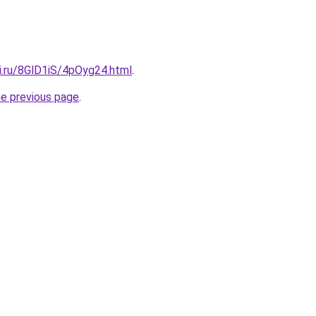
ki.ru/8GlD1iS/4pOyg24.html
.
he previous page
.